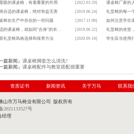
显眼的课桌椅，有着重要的作用
[2022.03.29]
课桌椅厂家的
择合适的课桌椅，绝对有益无害
[2019.06.24]
礼堂椅的每一
桌椅在生产中存在的一些问题
[2017.11.08]
如何注意学生
适的课桌椅，就如同“合身”的衣…
[2019.06.22]
礼堂椅的坐垫
居礼堂椅风格选择和保养方法
[2020.09.10]
学生应当使用
一篇新闻』
课桌椅脚套怎么清洗?
一篇新闻』
课桌椅配件与教室搭配很重要
资质证书
新闻资讯
关于万马
联系我
佛山市万马椅业有限公司 版权所有
备2021133527号
8马经理