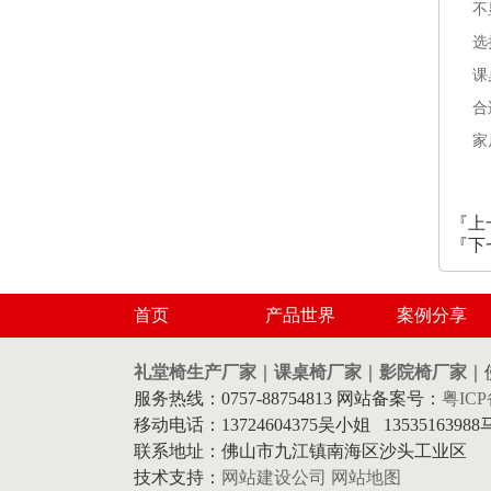
不
选
课
合
家
『上
『下
首页
产品世界
案例分享
礼堂椅生产厂家
｜
课桌椅厂家
｜
影院椅厂家
｜
服务热线：0757-88754813 网站备案号：
粤ICP
移动电话：13724604375吴小姐 1353516398
联系地址：佛山市九江镇南海区沙头工业区
技术支持：
网站建设公司
网站地图