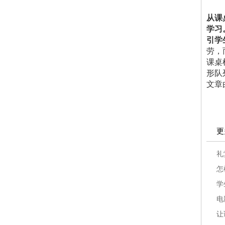
从课
学习
引学
劳，
课桌
形队
文章
更
礼
怎
学
电
让