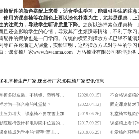
桌椅配件的颜色搭配上来看，适合学生学习，能吸引学生的注意
。使用的课桌椅等在颜色上要以淡色朴素为主，尤其是课桌，上
生的注意力，导致学生听讲质量下降。
之所以选择素色课桌椅，
而且还会影响学生的心情，导致其产生烦躁等情绪，不利于学习
椅配件的摆放也是一门学问。传统的横竖列摆放方式已经不能满
列等正在逐渐进入课堂，实验证明，这些摆放方式对学生的学习
由：课桌椅厂家www.fswanma.com 万马椅业有限公司整理
多礼堂椅生产厂家,课桌椅厂家,影院椅厂家资讯信息
堂椅多以皮质、不锈钢、塑料等…
[2020.09.15]
不合格课桌椅
样才为一张合格的礼堂椅？
[2022.04.12]
固定课桌椅对
生压力增大，课桌椅不要在雪上加…
[2019.06.26]
礼堂椅常规款
影院座椅设计和电影院中位置的…
[2017.09.29]
课桌椅上看书
课桌椅成为学生的“帮手”而非…
[2019.06.25]
礼堂椅的环境