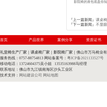
影院椅的座包底盘你
『上一篇新闻』
课桌
『下一篇新闻』
不显
首页
产品世界
案例分享
资质证书
礼堂椅生产厂家
｜
课桌椅厂家
｜
影院椅厂家
｜佛山市万马椅业有
服务热线：0757-88754813 网站备案号：
粤ICP备2021133527号
移动电话：13724604375吴小姐 13535163988马经理
联系地址：佛山市九江镇南海区沙头工业区
技术支持：
网站建设公司
网站地图