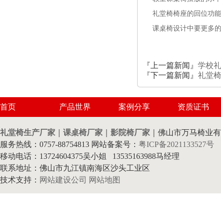
礼堂椅椅座的回位功
课桌椅设计中要更多
『上一篇新闻』
学校
『下一篇新闻』
礼堂
首页
产品世界
案例分享
资质证书
礼堂椅生产厂家
｜
课桌椅厂家
｜
影院椅厂家
｜佛山市万马椅业有
服务热线：0757-88754813 网站备案号：
粤ICP备2021133527号
移动电话：13724604375吴小姐 13535163988马经理
联系地址：佛山市九江镇南海区沙头工业区
技术支持：
网站建设公司
网站地图