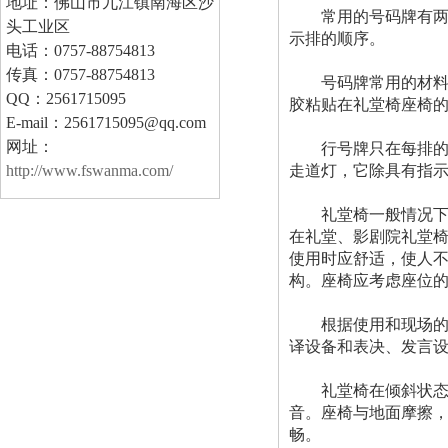
地址：佛山市九江镇南海区沙
常用的号码牌有两种
头工业区
示排的顺序。
电话：0757-88754813
传真：0757-88754813
号码牌常用的材料有
QQ：2561715095
胶粘贴在礼堂椅座椅
E-mail：2561715095@qq.com
网址：
行号牌只在每排的边
http://www.fswanma.com/
走道灯，它除具有指
礼堂椅一般情况下站
在礼堂、影剧院礼堂
使用时应舒适，使人
构。座椅应考虑座位
根据使用和现场的设
译设备和表决、发言
礼堂椅在倾斜状态下
音。座椅与地面摩擦
畅。