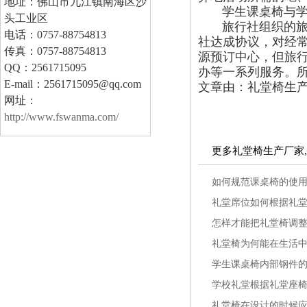
地址：佛山市九江镇南海区沙
学生课桌椅与学校
头工业区
旅行社组织的旅
电话：0757-88754813
社达成协议，对经常
传真：0757-88754813
源预订中心，但旅
QQ：2561715095
办等一系列服务。所
E-mail：2561715095@qq.com
文章由：礼堂椅生产厂家
网址：
http://www.fswanma.com/
更多礼堂椅生产厂家
如何规范课桌椅的使
礼堂席位如何根据礼
怎样才能把礼堂椅调
礼堂椅为何能在生活
学生课桌椅内部钢件
学校礼堂根据礼堂座
礼堂椅在设计的时候