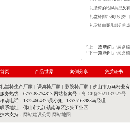
礼堂椅的站脚类型及
礼堂椅排距和排列数
礼堂椅由哪几部分构
『上一篇新闻』
课桌
『下一篇新闻』
课桌
首页
产品世界
案例分享
资质证书
礼堂椅生产厂家
｜
课桌椅厂家
｜
影院椅厂家
｜佛山市万马椅业有
服务热线：0757-88754813 网站备案号：
粤ICP备2021133527号
移动电话：13724604375吴小姐 13535163988马经理
联系地址：佛山市九江镇南海区沙头工业区
技术支持：
网站建设公司
网站地图