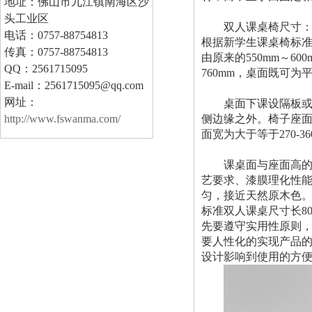
地址：佛山市九江镇南海区沙
头工业区
双人课桌椅尺寸
电话：0757-88754813
根据新学生课桌椅标准《
传真：0757-88754813
由原来的550mm～600
QQ：2561715095
760mm，桌面既可
E-mail：2561715095@qq.com
网址：
桌面下课设隔板或抽
http://www.fswanma.com/
侧边缘之外。椅子座面高度
面宽为大于等于270-
课桌面与座面高的允许
艺要求、漆膜理化性
匀，接近天然原木色
标准双人课桌尺寸长80
先要遵守实用性原则
要人性化的实现产品
设计影响到使用的方