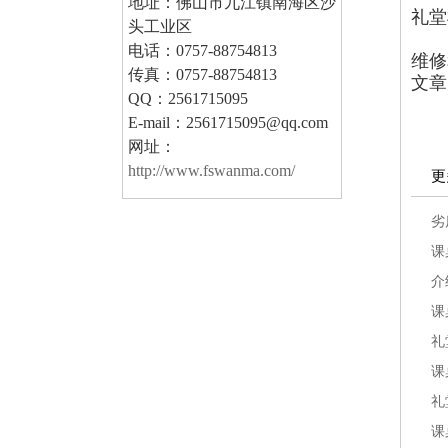
地址：佛山市九江镇南海区沙
礼堂
头工业区
电话：0757-88754813
维修
传真：0757-88754813
文章
QQ：2561715095
E-mail：2561715095@qq.com
网址：
http://www.fswanma.com/
更
劣
课
介
课
礼
课
礼
课