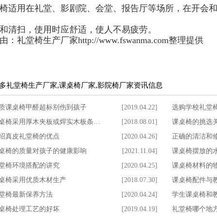
椅适用在礼堂、影剧院、会堂、报告厅等场所，在开会
和清扫，使用时应舒适，使人不易疲劳。
由：礼堂椅生产厂家http://www.fswanma.com整理提供
多礼堂椅生产厂家,课桌椅厂家,影院椅厂家资讯信息
质课桌椅甲醛超标别伤到孩子
[2019.04.22]
选购学校礼堂
桌椅采用厚木夹板或焊实木板条…
[2018.08.01]
课桌椅的挑选
绍真皮礼堂椅的优点
[2020.04.26]
正确的清洁和
桌椅的质量对孩子的健康影响
[2021.11.04]
课桌椅摆放的
堂椅环境搭配的讲究
[2020.04.25]
课桌椅材料的
桌椅采用优质木材生产
[2018.07.30]
课桌椅配件与
堂椅最新保养方法
[2020.04.24]
学生课桌椅和
桌椅处理工艺的好坏
[2019.04.19]
礼堂椅哪个地