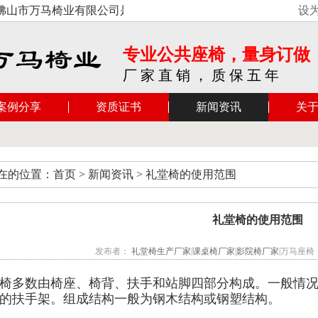
山市万马椅业有限公司是一家专业制造、生产、销售礼堂座椅、影
设
专业公共座椅，量身订做
厂 家 直 销 ， 质 保 五 年
案例分享
资质证书
新闻资讯
关
在的位置：首页 > 新闻资讯 > 礼堂椅的使用范围
礼堂椅的使用范围
发布者：
礼堂椅生产厂家
|
课桌椅厂家
|
影院椅厂家
|万马座椅 发
椅多数由椅座、椅背、扶手和站脚四部分构成。一般情
的扶手架。组成结构一般为钢木结构或钢塑结构。