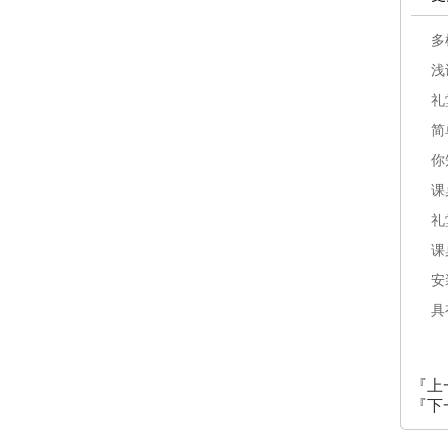
多
浅
礼
简
你
课
礼
课
安
具
『上
『下