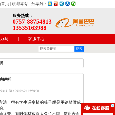
院座椅、学校阶梯课桌椅的生产厂家，公司的经营理念：顾客首
为首页
|
收藏本站
| 分享到：
服务热线：
0757-88754813
13535163988
于万马
客服中心
析
法解析
时间：2019/4/24 16:59:00
方法，很有学生课桌椅的椅子腿是用钢材做成
的。
油除去。有时钢材放置太久也不能 防止表面