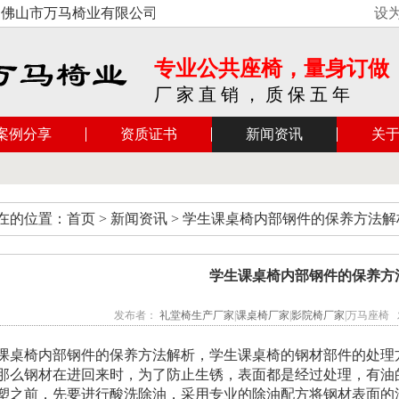
山市万马椅业有限公司是一家专业制造、生产、销售礼堂座椅、影
设
专业公共座椅，量身订做
厂 家 直 销 ， 质 保 五 年
案例分享
资质证书
新闻资讯
关
在的位置：首页 > 新闻资讯 > 学生课桌椅内部钢件的保养方法解
学生课桌椅内部钢件的保养方
发布者：
礼堂椅生产厂家
|
课桌椅厂家
|
影院椅厂家
|万马座椅 发布
课桌椅内部钢件的保养方法解析，学生课桌椅的钢材部件的处理
那么钢材在进回来时，为了防止生锈，表面都是经过处理，有油
塑之前，先要进行酸洗除油，采用专业的除油配方将钢材表面的