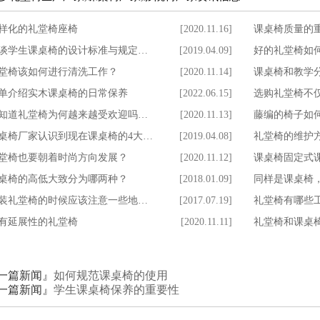
样化的礼堂椅座椅
[2020.11.16]
课桌椅质量的
谈学生课桌椅的设计标准与规定…
[2019.04.09]
好的礼堂椅如
堂椅该如何进行清洗工作？
[2020.11.14]
课桌椅和教学
单介绍实木课桌椅的日常保养
[2022.06.15]
选购礼堂椅不
知道礼堂椅为何越来越受欢迎吗…
[2020.11.13]
藤编的椅子如
桌椅厂家认识到现在课桌椅的4大…
[2019.04.08]
礼堂椅的维护
堂椅也要朝着时尚方向发展？
[2020.11.12]
课桌椅固定式
桌椅的高低大致分为哪两种？
[2018.01.09]
同样是课桌椅
装礼堂椅的时候应该注意一些地…
[2017.07.19]
礼堂椅有哪些
有延展性的礼堂椅
[2020.11.11]
礼堂椅和课桌
一篇新闻』
如何规范课桌椅的使用
一篇新闻』
学生课桌椅保养的重要性